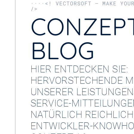
····<! VECTORSOFT – MAKE YOU
/>
CONZEPT
BLOG
HIER ENTDECKEN SIE:
HERVORSTECHENDE M
UNSERER LEISTUNGEN
SERVICE-MITTEILUNG
NATÜRLICH REICHLICH
ENTWICKLER-KNOWHO