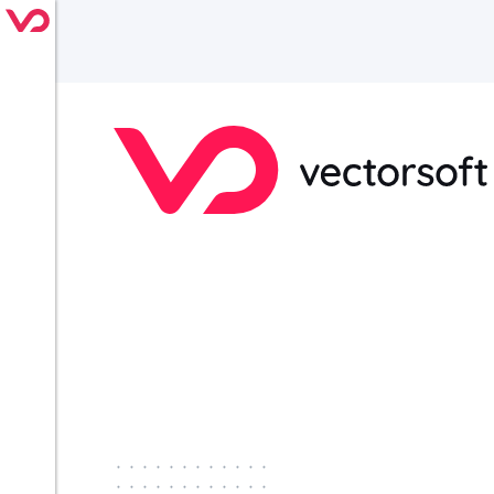
············
············