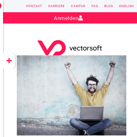
KONTAKT
KARRIERE
CAMPUS
FAQ
BLOG
ENGLISH
Kontakt:
sales@vectorsoft.de
|
+49 6104 660-0
Anmelden
VECTORSOFT
CONZEPT 16
YEET
CLOUD