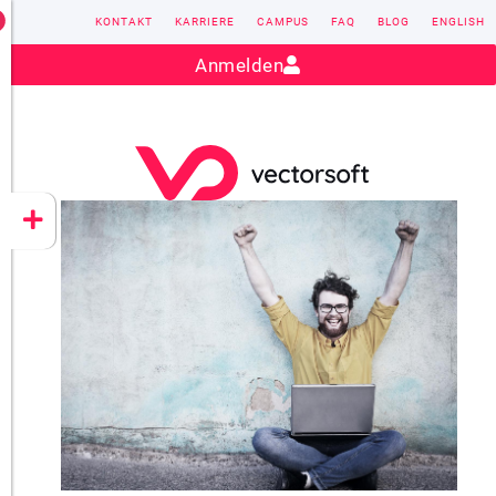
KONTAKT
KARRIERE
CAMPUS
FAQ
BLOG
ENGLISH
Kontakt:
sales@vectorsoft.de
|
+49 6104 660-0
Anmelden
VECTORSOFT
CONZEPT 16
YEET
CLOUD