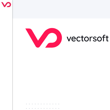
············
············