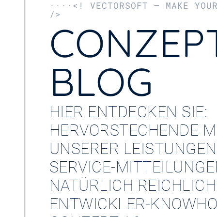
····<! VECTORSOFT – MAKE YOU
/>
CONZEPT
BLOG
HIER ENTDECKEN SIE:
HERVORSTECHENDE M
UNSERER LEISTUNGEN
SERVICE-MITTEILUNG
NATÜRLICH REICHLICH
ENTWICKLER-KNOWHO