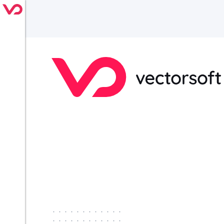
············
············