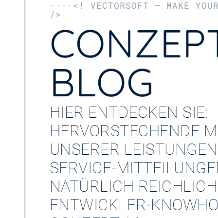
····<! VECTORSOFT – MAKE YOU
/>
CONZEPT
BLOG
HIER ENTDECKEN SIE:
HERVORSTECHENDE M
UNSERER LEISTUNGEN
SERVICE-MITTEILUNG
NATÜRLICH REICHLICH
ENTWICKLER-KNOWHO