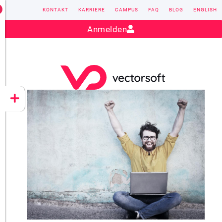
KONTAKT
KARRIERE
CAMPUS
FAQ
BLOG
ENGLISH
Kontakt:
sales@vectorsoft.de
|
+49 6104 660-0
Anmelden
VECTORSOFT
CONZEPT 16
YEET
CLOUD