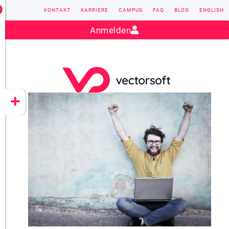
KONTAKT
KARRIERE
CAMPUS
FAQ
BLOG
ENGLISH
Kontakt:
sales@vectorsoft.de
|
+49 6104 660-0
Anmelden
VECTORSOFT
CONZEPT 16
YEET
CLOUD