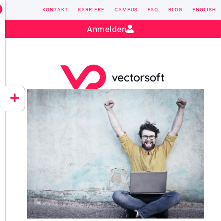
KONTAKT
KARRIERE
CAMPUS
FAQ
BLOG
ENGLISH
Kontakt:
sales@vectorsoft.de
|
+49 6104 660-0
Anmelden
VECTORSOFT
CONZEPT 16
YEET
CLOUD