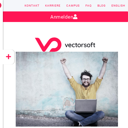
KONTAKT
KARRIERE
CAMPUS
FAQ
BLOG
ENGLISH
Kontakt:
sales@vectorsoft.de
|
+49 6104 660-0
Anmelden
VECTORSOFT
CONZEPT 16
YEET
CLOUD