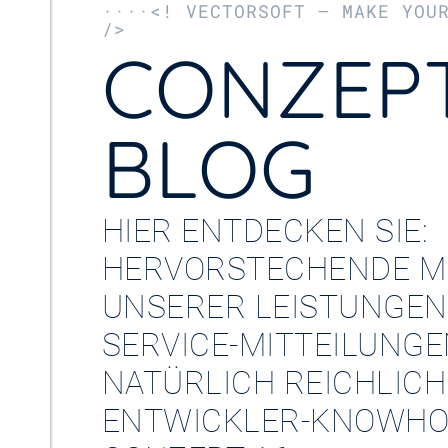
····<! VECTORSOFT – MAKE YOU
/>
CONZEPT
BLOG
HIER ENTDECKEN SIE:
HERVORSTECHENDE M
UNSERER LEISTUNGEN
SERVICE-MITTEILUNG
NATÜRLICH REICHLICH
ENTWICKLER-KNOWHO