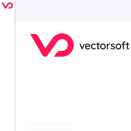
············
············