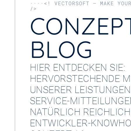
····<! VECTORSOFT – MAKE YOU
/>
CONZEPT
BLOG
HIER ENTDECKEN SIE:
HERVORSTECHENDE M
UNSERER LEISTUNGEN
SERVICE-MITTEILUNG
NATÜRLICH REICHLICH
ENTWICKLER-KNOWHO