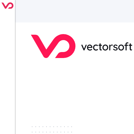
············
············