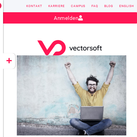
KONTAKT
KARRIERE
CAMPUS
FAQ
BLOG
ENGLISH
Kontakt:
sales@vectorsoft.de
|
+49 6104 660-0
Anmelden
VECTORSOFT
CONZEPT 16
YEET
CLOUD