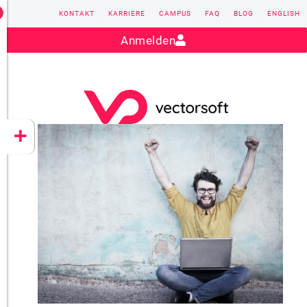
KONTAKT
KARRIERE
CAMPUS
FAQ
BLOG
ENGLISH
Kontakt:
sales@vectorsoft.de
|
+49 6104 660-0
Anmelden
VECTORSOFT
CONZEPT 16
YEET
CLOUD