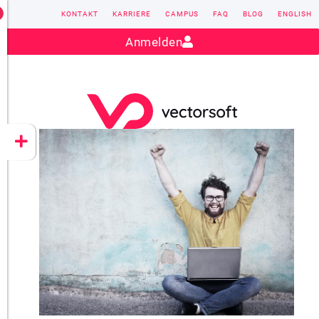
KONTAKT
KARRIERE
CAMPUS
FAQ
BLOG
ENGLISH
Kontakt:
sales@vectorsoft.de
|
+49 6104 660-0
Anmelden
VECTORSOFT
CONZEPT 16
YEET
CLOUD