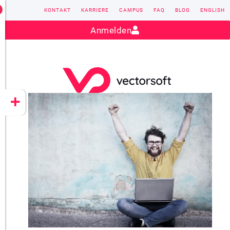
KONTAKT
KARRIERE
CAMPUS
FAQ
BLOG
ENGLISH
Kontakt:
sales@vectorsoft.de
|
+49 6104 660-0
Anmelden
VECTORSOFT
CONZEPT 16
YEET
CLOUD