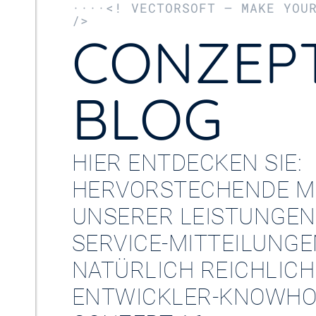
····<! VECTORSOFT – MAKE YOU
/>
CONZEPT
BLOG
HIER ENTDECKEN SIE:
HERVORSTECHENDE M
UNSERER LEISTUNGEN
SERVICE-MITTEILUNG
NATÜRLICH REICHLICH
ENTWICKLER-KNOWHO