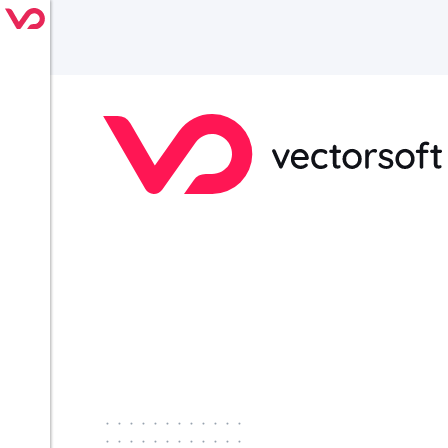
············
············