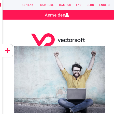
KONTAKT
KARRIERE
CAMPUS
FAQ
BLOG
ENGLISH
Kontakt:
sales@vectorsoft.de
|
+49 6104 660-0
Anmelden
VECTORSOFT
CONZEPT 16
YEET
CLOUD