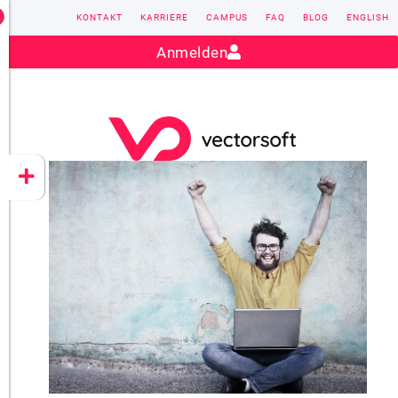
KONTAKT
KARRIERE
CAMPUS
FAQ
BLOG
ENGLISH
Kontakt:
sales@vectorsoft.de
|
+49 6104 660-0
Anmelden
VECTORSOFT
CONZEPT 16
YEET
CLOUD