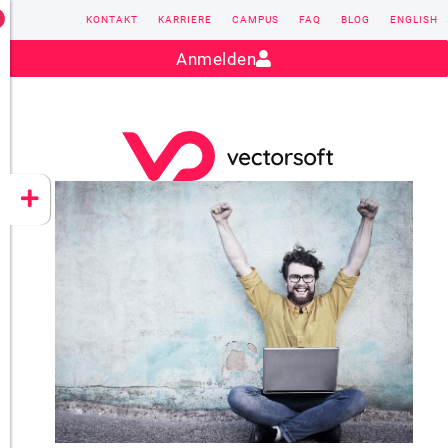
KONTAKT
KARRIERE
CAMPUS
FAQ
BLOG
ENGLISH
Kontakt:
sales@vectorsoft.de
|
+49 6104 660-0
Anmelden
VECTORSOFT
CONZEPT 16
YEET
CLOUD