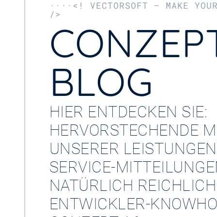
····<! VECTORSOFT – MAKE YOU
/>
CONZEPT
BLOG
HIER ENTDECKEN SIE:
HERVORSTECHENDE M
UNSERER LEISTUNGEN
SERVICE-MITTEILUNG
NATÜRLICH REICHLICH
ENTWICKLER-KNOWHO