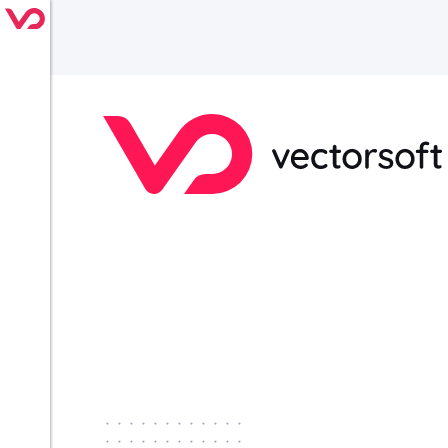
············
············