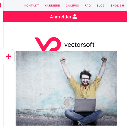
KONTAKT
KARRIERE
CAMPUS
FAQ
BLOG
ENGLISH
Kontakt:
sales@vectorsoft.de
|
+49 6104 660-0
Anmelden
VECTORSOFT
CONZEPT 16
YEET
CLOUD