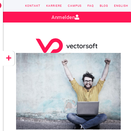
KONTAKT
KARRIERE
CAMPUS
FAQ
BLOG
ENGLISH
Kontakt:
sales@vectorsoft.de
|
+49 6104 660-0
Anmelden
VECTORSOFT
CONZEPT 16
YEET
CLOUD