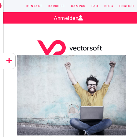
KONTAKT
KARRIERE
CAMPUS
FAQ
BLOG
ENGLISH
Kontakt:
sales@vectorsoft.de
|
+49 6104 660-0
Anmelden
VECTORSOFT
CONZEPT 16
YEET
CLOUD