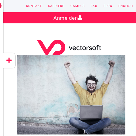
KONTAKT
KARRIERE
CAMPUS
FAQ
BLOG
ENGLISH
Kontakt:
sales@vectorsoft.de
|
+49 6104 660-0
Anmelden
VECTORSOFT
CONZEPT 16
YEET
CLOUD