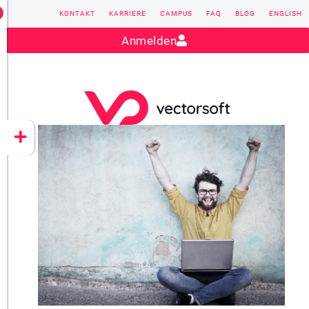
KONTAKT
KARRIERE
CAMPUS
FAQ
BLOG
ENGLISH
Kontakt:
sales@vectorsoft.de
|
+49 6104 660-0
Anmelden
VECTORSOFT
CONZEPT 16
YEET
CLOUD