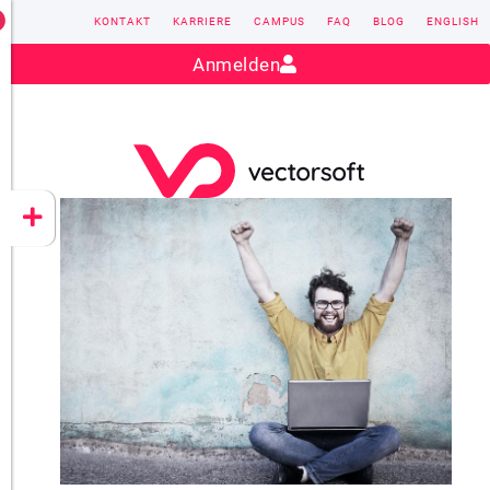
KONTAKT
KARRIERE
CAMPUS
FAQ
BLOG
ENGLISH
Kontakt:
sales@vectorsoft.de
|
+49 6104 660-0
Anmelden
VECTORSOFT
CONZEPT 16
YEET
CLOUD