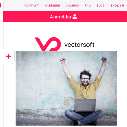
KONTAKT
KARRIERE
CAMPUS
FAQ
BLOG
ENGLISH
Kontakt:
sales@vectorsoft.de
|
+49 6104 660-0
Anmelden
VECTORSOFT
CONZEPT 16
YEET
CLOUD