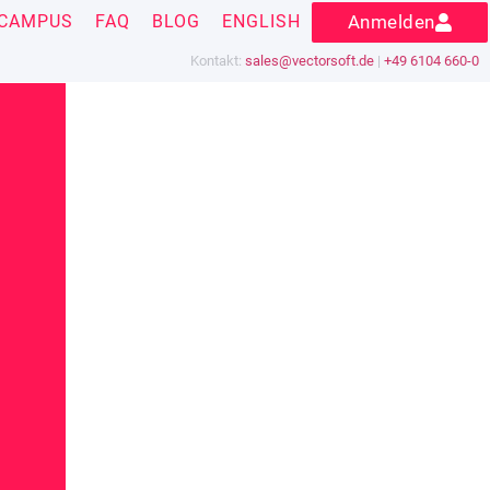
CAMPUS
FAQ
BLOG
ENGLISH
Anmelden
Kontakt:
sales@vectorsoft.de
|
+49 6104 660-0