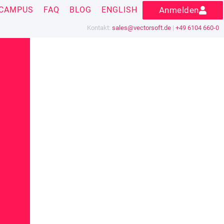
CAMPUS
FAQ
BLOG
ENGLISH
Anmelden
Kontakt:
sales@vectorsoft.de
|
+49 6104 660-0