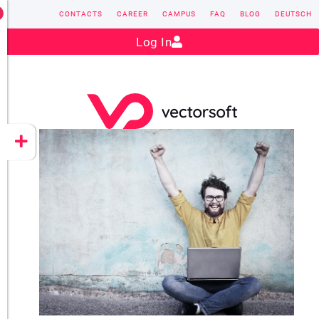
CONTACTS
CAREER
CAMPUS
FAQ
BLOG
DEUTSCH
Contact:
sales@vectorsoft.de
|
+49 6104 660-0
Log In
VECTORSOFT
CONZEPT 16
YEET
CLOUD