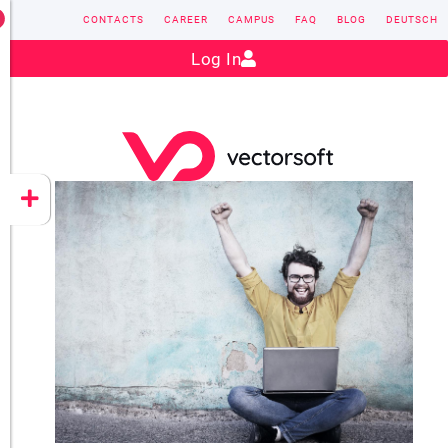
CONTACTS
CAREER
CAMPUS
FAQ
BLOG
DEUTSCH
Contact:
sales@vectorsoft.de
|
+49 6104 660-0
Log In
VECTORSOFT
CONZEPT 16
YEET
CLOUD