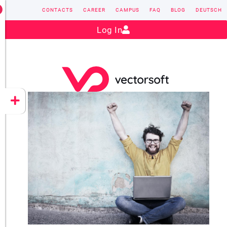
CONTACTS
CAREER
CAMPUS
FAQ
BLOG
DEUTSCH
Contact:
sales@vectorsoft.de
|
+49 6104 660-0
Log In
VECTORSOFT
CONZEPT 16
YEET
CLOUD