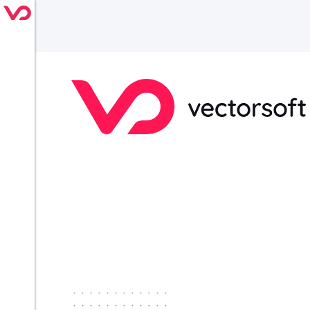
············
············