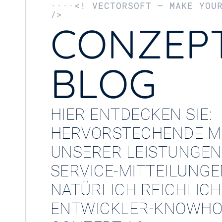
····<! VECTORSOFT – MAKE YOU
/>
CONZEPT
BLOG
HIER ENTDECKEN SIE:
HERVORSTECHENDE M
UNSERER LEISTUNGEN
SERVICE-MITTEILUNG
NATÜRLICH REICHLICH
ENTWICKLER-KNOWHO