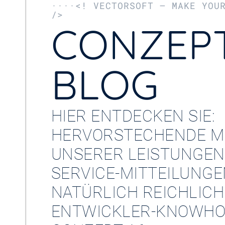
····<! VECTORSOFT – MAKE YOU
/>
CONZEPT
BLOG
HIER ENTDECKEN SIE:
HERVORSTECHENDE M
UNSERER LEISTUNGEN
SERVICE-MITTEILUNG
NATÜRLICH REICHLICH
ENTWICKLER-KNOWHO