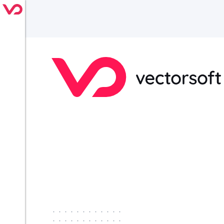
············
············