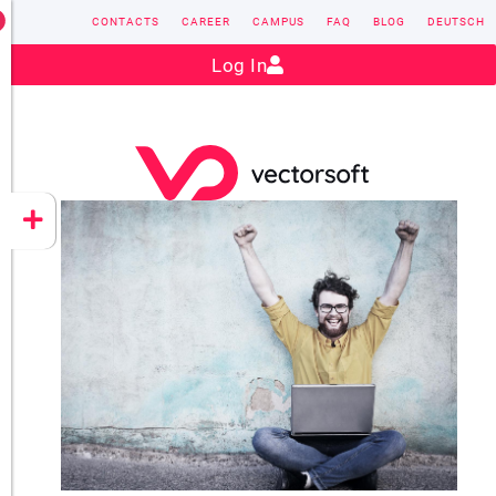
CONTACTS
CAREER
CAMPUS
FAQ
BLOG
DEUTSCH
Contact:
sales@vectorsoft.de
|
+49 6104 660-0
Log In
VECTORSOFT
CONZEPT 16
YEET
CLOUD