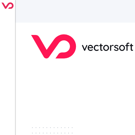
············
············