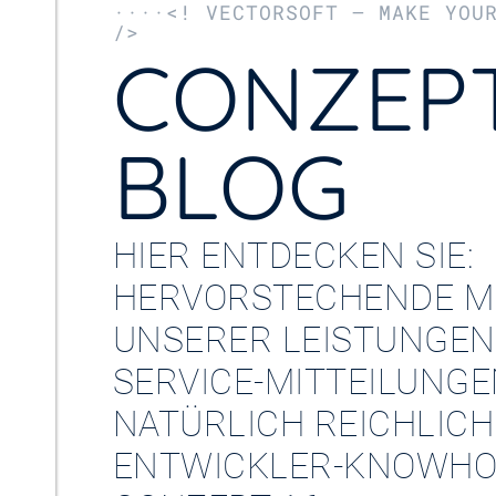
····<! VECTORSOFT – MAKE YOU
/>
CONZEPT
BLOG
HIER ENTDECKEN SIE:
HERVORSTECHENDE M
UNSERER LEISTUNGEN
SERVICE-MITTEILUNG
NATÜRLICH REICHLICH
ENTWICKLER-KNOWHO