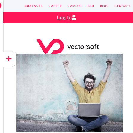
CONTACTS
CAREER
CAMPUS
FAQ
BLOG
DEUTSCH
Contact:
sales@vectorsoft.de
|
+49 6104 660-0
Log In
VECTORSOFT
CONZEPT 16
YEET
CLOUD