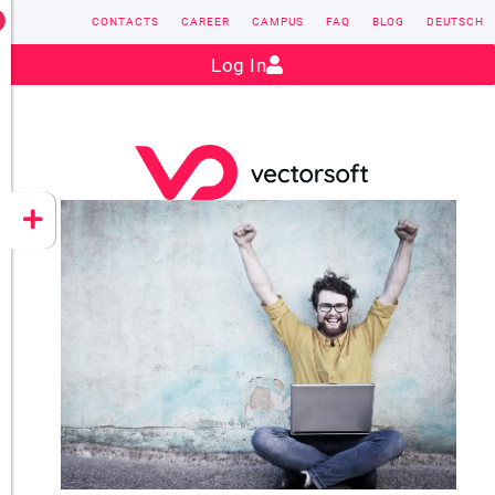
CONTACTS
CAREER
CAMPUS
FAQ
BLOG
DEUTSCH
Contact:
sales@vectorsoft.de
|
+49 6104 660-0
Log In
VECTORSOFT
CONZEPT 16
YEET
CLOUD