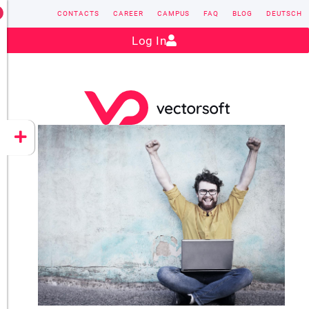
CONTACTS
CAREER
CAMPUS
FAQ
BLOG
DEUTSCH
Contact:
sales@vectorsoft.de
|
+49 6104 660-0
Log In
VECTORSOFT
CONZEPT 16
YEET
CLOUD