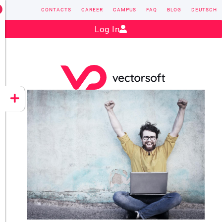
CONTACTS
CAREER
CAMPUS
FAQ
BLOG
DEUTSCH
Contact:
sales@vectorsoft.de
|
+49 6104 660-0
Log In
VECTORSOFT
CONZEPT 16
YEET
CLOUD