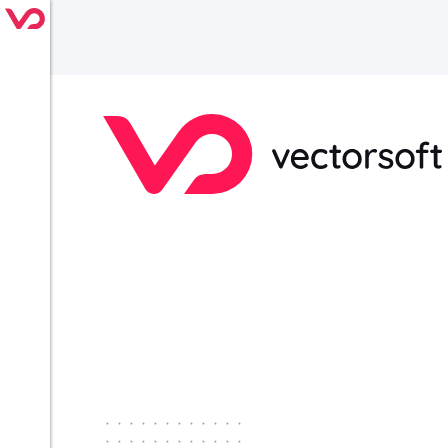
············
············