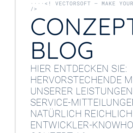
····<! VECTORSOFT – MAKE YOU
/>
CONZEPT
BLOG
HIER ENTDECKEN SIE:
HERVORSTECHENDE M
UNSERER LEISTUNGEN
SERVICE-MITTEILUNG
NATÜRLICH REICHLICH
ENTWICKLER-KNOWHO