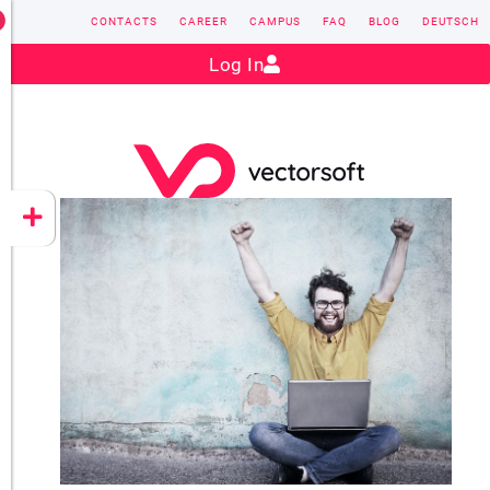
CONTACTS
CAREER
CAMPUS
FAQ
BLOG
DEUTSCH
Contact:
sales@vectorsoft.de
|
+49 6104 660-0
Log In
VECTORSOFT
CONZEPT 16
YEET
CLOUD