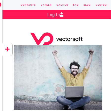
CONTACTS
CAREER
CAMPUS
FAQ
BLOG
DEUTSCH
Contact:
sales@vectorsoft.de
|
+49 6104 660-0
Log In
VECTORSOFT
CONZEPT 16
YEET
CLOUD