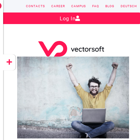
CONTACTS
CAREER
CAMPUS
FAQ
BLOG
DEUTSCH
Contact:
sales@vectorsoft.de
|
+49 6104 660-0
Log In
VECTORSOFT
CONZEPT 16
YEET
CLOUD