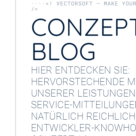
····<! VECTORSOFT – MAKE YOU
/>
CONZEPT
BLOG
HIER ENTDECKEN SIE:
HERVORSTECHENDE M
UNSERER LEISTUNGEN
SERVICE-MITTEILUNG
NATÜRLICH REICHLICH
ENTWICKLER-KNOWHO