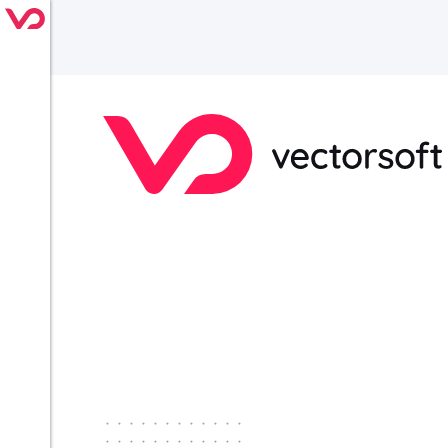
············
············