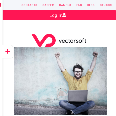
CONTACTS
CAREER
CAMPUS
FAQ
BLOG
DEUTSCH
Contact:
sales@vectorsoft.de
|
+49 6104 660-0
Log In
VECTORSOFT
CONZEPT 16
YEET
CLOUD