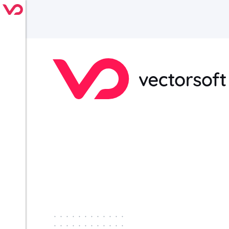
············
············