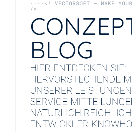
····<! VECTORSOFT – MAKE YOU
/>
CONZEPT
BLOG
HIER ENTDECKEN SIE:
HERVORSTECHENDE M
UNSERER LEISTUNGEN
SERVICE-MITTEILUNG
NATÜRLICH REICHLICH
ENTWICKLER-KNOWHO