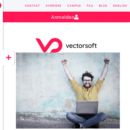
KONTAKT
KARRIERE
CAMPUS
FAQ
BLOG
ENGLISH
Kontakt:
sales@vectorsoft.de
|
+49 6104 660-0
Anmelden
VECTORSOFT
CONZEPT 16
YEET
CLOUD