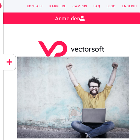
KONTAKT
KARRIERE
CAMPUS
FAQ
BLOG
ENGLISH
Kontakt:
sales@vectorsoft.de
|
+49 6104 660-0
Anmelden
VECTORSOFT
CONZEPT 16
YEET
CLOUD