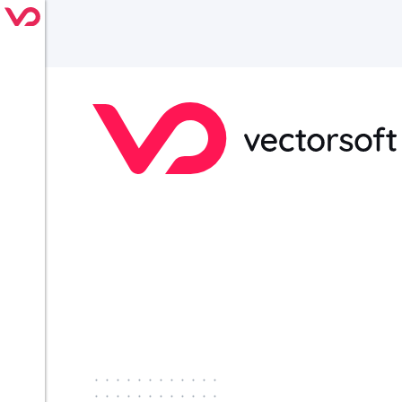
············
············