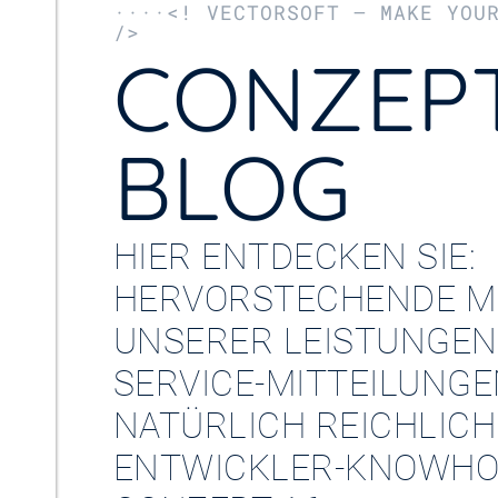
····<! VECTORSOFT – MAKE YOU
/>
CONZEPT
BLOG
HIER ENTDECKEN SIE:
HERVORSTECHENDE M
UNSERER LEISTUNGEN
SERVICE-MITTEILUNG
NATÜRLICH REICHLICH
ENTWICKLER-KNOWHO